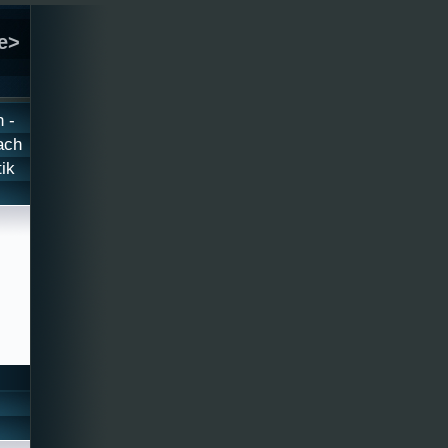
e>
 -
ach
ik